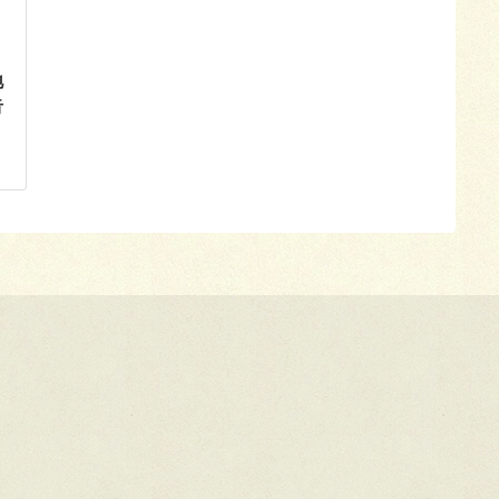
地
告
。