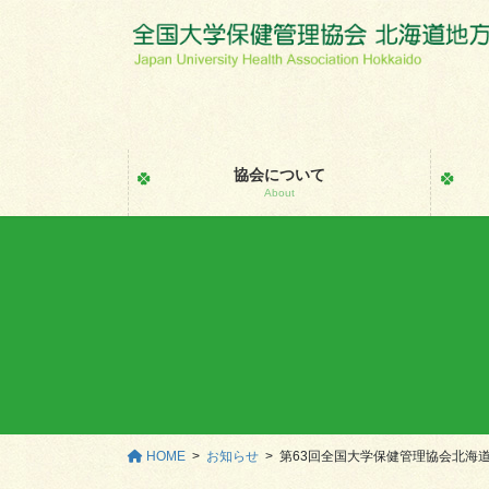
コ
ナ
ン
ビ
テ
ゲ
ン
ー
ツ
シ
に
ョ
移
ン
協会について
動
に
About
移
動
HOME
お知らせ
第63回全国大学保健管理協会北海